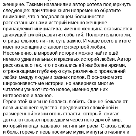
женщине. Такими названиями автор хотела подчеркнуть
следующее: при чтении книги непременно обратите
внимание, что в подавляющем большинстве
рассказанных нами историй именно женщине
принадлежит инициатива, именно женщина оказывается
движущей силой развития событий. Положительного ли,
отрицательного ли - не суть важно. И чаще всего в итоге
именно женщина становится жертвой любви.
Несомненно, в мировой истории можно найти ещё
немало удивительных и красивых историй любви. Автор
рассказала о тех, что показались ей наиболее яркими,
отражающими глубинную суть различных проявлений
любви между людьми разных полов. В основном это
широкоизвестные истории, но наверняка многие
читатели узнают что-то новое, именно для них
интересное и важное.
Герои этой книги не боялись любить. Они не бежали от
возвышающего чувства, предпочитая спокойной и
размеренной жизни огонь страсти, который, сжигая
дотла, открывал прошедшим через него другой мир,
который иногда называют истинным раем. Сквозь слёзы
и боль, горечь и невыносимые муки, минуты отчаяния и