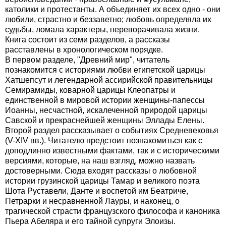
католики и протестанты. А объединяет их всех одно - они
любили, страстно и беззаветно; любовь определяла их
судьбы, ломала характеры, переворачивала жизни.
Книга состоит из семи разделов, а рассказы
расставлены в хронологическом порядке.
В первом разделе, "Древний мир", читатель
познакомится с историями любви египетской царицы
Хатшепсут и легендарной ассирийской правительницы
Семирамиды, коварной царицы Клеопатры и
единственной в мировой истории женщины-папессы
Иоанны, несчастной, искалеченной природой царицы
Савской и прекраснейшей женщины Эллады Елены.
Второй раздел рассказывает о событиях Средневековья
(V-XIV вв.). Читателю предстоит познакомиться как с
доподлинно известными фактами, так и с историческими
версиями, которые, на наш взгляд, можно назвать
достоверными. Сюда входят рассказы о любовной
истории грузинской царицы Тамар и великого поэта
Шота Руставели, Данте и воспетой им Беатриче,
Петрарки и несравненной Лауры, и наконец, о
трагической страсти французского философа и каноника
Пьера Абеляра и его тайной супруги Элоизы.