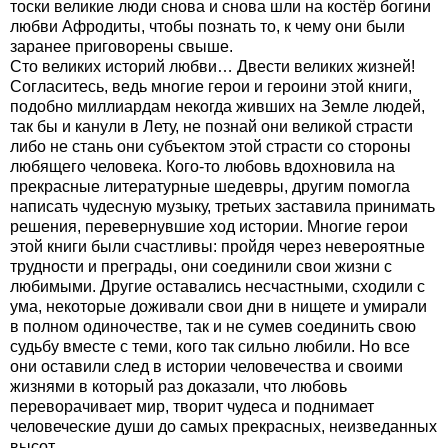
тоски великие люди снова и снова шли на костёр богини
любви Афродиты, чтобы познать то, к чему они были
заранее приговорены свыше.
Сто великих историй любви… Двести великих жизней!
Согласитесь, ведь многие герои и героини этой книги,
подобно миллиардам некогда живших на Земле людей,
так бы и канули в Лету, не познай они великой страсти
либо не стань они субъектом этой страсти со стороны
любящего человека. Кого-то любовь вдохновила на
прекрасные литературные шедевры, другим помогла
написать чудесную музыку, третьих заставила принимать
решения, перевернувшие ход истории. Многие герои
этой книги были счастливы: пройдя через невероятные
трудности и преграды, они соединили свои жизни с
любимыми. Другие оставались несчастными, сходили с
ума, некоторые доживали свои дни в нищете и умирали
в полном одиночестве, так и не сумев соединить свою
судьбу вместе с теми, кого так сильно любили. Но все
они оставили след в истории человечества и своими
жизнями в который раз доказали, что любовь
переворачивает мир, творит чудеса и поднимает
человеческие души до самых прекрасных, неизведанных
высот.