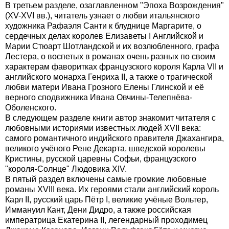
В третьем разделе, озаглавленном "Эпоха Возрождения"
(XV-XVI вв.), читатель узнает о любви итальянского
художника Рафаэля Санти к блуднице Маргарите, о
сердечных делах королев Елизаветы I Английской и
Марии Стюарт Шотландской и их возлюбленного, графа
Лестера, о воспетых в романах очень разных по своим
характерам фаворитках французского короля Карла VII и
английского монарха Генриха II, а также о трагической
любви матери Ивана Грозного Елены Глинской и её
верного сподвижника Ивана Овчины-Телепнёва-
Оболенского.
В следующем разделе книги автор знакомит читателя с
любовными историями известных людей XVII века:
самого романтичного индийского правителя Джахангира,
великого учёного Рене Декарта, шведской королевы
Кристины, русской царевны Софьи, французского
"короля-Солнце" Людовика XIV.
В пятый раздел включены самые громкие любовные
романы XVIII века. Их героями стали английский король
Карл II, русский царь Пётр I, великие учёные Вольтер,
Иммануил Кант, Дени Дидро, а также российская
императрица Екатерина II, легендарный проходимец