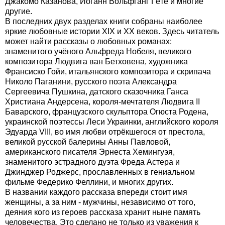
Джакомо Казанова, Иоганн Вольфганг Гёте и многие
другие.
В последних двух разделах книги собраны наиболее
яркие любовные истории XIX и XX веков. Здесь читатель
может найти рассказы о любовных романах:
знаменитого учёного Альфреда Нобеля, великого
композитора Людвига ван Бетховена, художника
Франсиско Гойи, итальянского композитора и скрипача
Николо Паганини, русского поэта Александра
Сергеевича Пушкина, датского сказочника Ганса
Христиана Андерсена, короля-мечтателя Людвига II
Баварского, французского скульптора Огюста Родена,
украинской поэтессы Леси Украинки, английского короля
Эдуарда VIII, во имя любви отрёкшегося от престола,
великой русской балерины Анны Павловой,
американского писателя Эрнеста Хемингуэя,
знаменитого эстрадного дуэта Фреда Астера и
Джинджер Роджерс, прославленных в гениальном
фильме Федерико Феллини, и многих других.
В названии каждого рассказа впереди стоит имя
женщины, а за ним - мужчины, независимо от того,
деяния кого из героев рассказа хранит ныне память
человечества. Это сделано не только из уважения к