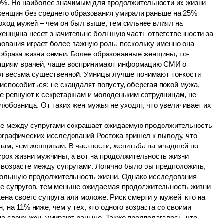
0%. Но наиболее значимым для продолжительности их жизни
женщин без среднего образования умирали раньше на 25%
ход мужей – чем он был выше, тем сильнее влиял на
женщина несет значительно большую часть ответственности за
зования играет более важную роль, поскольку именно она
 образа жизни семьи. Более образованные женщины, по-
дациям врачей, чаще воспринимают информацию СМИ о
тся весьма существенной. Умницы лучше понимают тонкости
испособиться: не скандалят попусту, оберегая покой мужа,
не ревнуют к секретаршам и молоденьким сотрудницам, не
 любовница. От таких жен мужья не уходят, что увеличивает их
е между супругами сокращает ожидаемую продолжительность
ографических исследований Ростока пришел к выводу, что
нам, чем женщинам. В частности, женитьба на младшей по
рок жизни мужчины, а вот на продолжительность жизни
 возрасте между супругами. Логично было бы предположить,
большую продолжительность жизни. Однако исследования
сте супругов, тем меньше ожидаемая продолжительность жизни
ена своего супруга или моложе. Риск смерти у мужей, кто на
, на 11% ниже, чем у тех, кто одного возраста со своими
е своих жен, умирают раньше. Также предполагалось, что