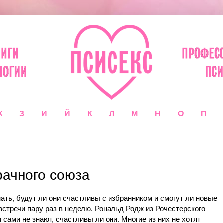
Ж
З
И
Й
К
Л
М
Н
О
П
рачного союза
ь, будут ли они счастливы с избранником и смогут ли новые
встречи пару раз в неделю. Рональд Родж из Рочестерского
 сами не знают, счастливы ли они. Многие из них не хотят