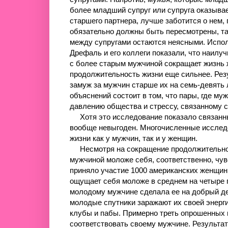
более младший супруг или супруга оказыва
старшего партнера, лучше заботится о нем, 
обязательно должны быть пересмотрены, так
между супругами остаются неясными. Испол
Дрефаль и его коллеги показали, что наилу
с более старым мужчиной сокращает жизнь
продолжительность жизни еще сильнее. Ре
замуж за мужчин старше их на семь-девять 
объяснений состоит в том, что пары, где 
давлению общества и стрессу, связанному 
Хотя это исследование показало связанные
вообще невыгоден. Многочисленные исследо
жизни как у мужчин, так и у женщин.
Несмотря на сокращение продолжительност
мужчиной моложе себя, соответственно, чув
приняло участие 1000 американских женщин
ощущает себя моложе в среднем на четыре г
молодому мужчине сделала ее на добрый де
молодые спутники заражают их своей энерги
клубы и пабы. Примерно треть опрошенных
соответствовать своему мужчине. Результа