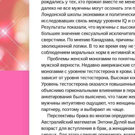
рождались у тех, кто прожил вместе не мене
далеко не все мужчины могут осознать эти 
Лондонской школы экономики и политически
исследовавших связь между уровнем IQ и с
Результаты показали, что мужчины с высок
большее значение сексуальной исключитель
сверстники. По мнению Канадзава, причины
эволюционной логики. В то же время ему не
соблюдением моральных норм в интимной ж
Проблемы женской моногамии по понятным
мужской верности. Недавно американские с
моногамии с уровнем тестостерона в крови. 
зависит от уровня тестостерона. Высокая ко
Уровень тестостерона оказался повышенны
объяснимо гормональными влияниями в перио
анкетирования было выяснено, что такие ж
мужчины интуитивно ощущают, что женщины
партнеру, поэтому и выбирают их чаще.
Перспективы брака во многом определяются
Австралийский математик Энтони Дулей вы
возраст для вступления в брак, а женщинам
сердца. Для этого следует определить возра