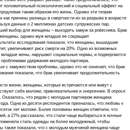
ет положительный психологический и социальный эффект на
продлевая таким образом его жизнь. Однако эти теории
 как причины разницы в смертности из-за разрыва в возрасте
ьзуя данные о 2 миллионах датских супружеских пар,
чший выбор для женщины – выходить замуж за ровесника. Брак
 женщины, однако муж младше ее сокращает
зультаты исследования показали, что женщины, вышедшие
лет, увеличивают риск смерти на 20%. Одно из возможных
муж младше жены, нарушают социальные нормы, и подвергаются
с проблемами удержания молодого партнера.
 с замужеством проблемы, однако это не означает, что брак
вания показали, что брак увеличивает продолжительность
и жизни, женщины, которые встречаются или живут с
ствуют себя моложе, привлекательнее и энергичнее. В опросе
. Оказалось, что рядом с молодым партнером женщина
ода. Одна из десяти респонденток призналась, что любовь к
сяток лет моложе. Более половины женщин отметили, что
ей, а 27% рассказали, что стали чаще выбираться в ночные
 поменяли стиль одежды на более молодежный, чтобы
ты также показали, что с молодым мужчиной женщина чаще