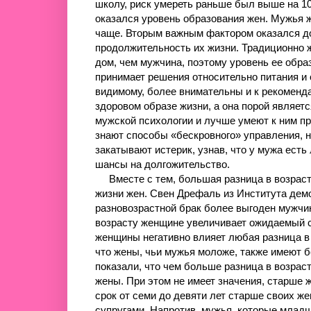
школу, риск умереть раньше был выше на 1
оказался уровень образования жен. Мужья 
чаще. Вторым важным фактором оказался до
продолжительность их жизни. Традиционно 
дом, чем мужчина, поэтому уровень ее обра
принимает решения относительно питания и
видимому, более внимательны и к рекомен
здоровом образе жизни, а она порой являе
мужской психологии и лучше умеют к ним пр
знают способы «бескровного» управления, 
закатывают истерик, узнав, что у мужа есть
шансы на долгожительство.
Вместе с тем, большая разница в возраст
жизни жен. Свен Дрефаль из Института дем
разновозрастной брак более выгоден мужчи
возрасту женщине увеличивает ожидаемый с
женщины негативно влияет любая разница в
что жены, чьи мужья моложе, также имеют 
показали, что чем больше разница в возра
жены. При этом не имеет значения, старше ж
срок от семи до девяти лет старше своих жен
супругами. Напротив, мужья, которые младш