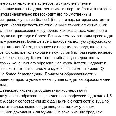
ие характеристики партнеров. Британские ученые
большие шансы на долголетие имеют первые браки, в которых
 этом значительно превосходит его по умственным
и приняли участие более 1,5 тысячи пар, которые состоят в
 сравнивали крепость их отношений с такими объективными
альное происхождение супругов. Как оказалось, чаще всего
мужа на три года и более. В таких семьях разводы происходят
ена – ровесники. Больше всего шансов на долгую супружескую
на пять лет. У тех, кто ранее не пережил развода, шансы на
. Союзы, где только один из супругов был разведен, намного
шли через развод. Кроме того, наибольшую вероятность
оторых жена намного образованнее мужа. Кстати, недавно к
ые, которые выяснили, что мужчины, чьи жены имеют IQ
но более благополучны. Причем от образованности и
 зависит, просто умные жены лучше следят за образом жизни
ами.
Шведского института социальных исследований
а: уровень образования, сведения о профессии и доходах 1,5
ет. А затем сопоставили их с данными о смертности с 1991 по
елом оказалась выше среди шведов с низким уровнем
ньшими доходами. Для мужчин, не закончивших среднюю