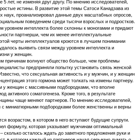
е 5 лет, не изменяя друг другу. По мнению исследователей,
простые истины. В развитие этой темы Сатоси Канадзава из
х наук, проанализировал данные двух масштабных опросов,
оциальным поведением среди тысячи взрослых и подростков.
им уровнем интеллекта более склонны к моногамии и придают
ности партнерши, чем их менее интеллектуальные
 этой черты интеллектуалов кроются в лучшем понимании
 удалось выявить связи между уровнем интеллекта и
изни у женщин.
 причинам волнуют общество больше, чем проблемы
пециалисты предприняли попытку установить связь женской
Известно, что сексуальная активность и у мужчин, и у женщин
нцентрация этого гормона может толкать на измены партнеру.
м у женщин с массивными подбородками, что вполне
д активного соматогенеза. Кроме того, в результате
енщины чаще меняют партнеров. По мнению исследователей,
 с миниатюрными подбородками более женственны и верны
 возрастом, в котором в него вступают будущие супруги.
вел формулу, которая указывает мужчинам оптимальный
 – сколько осталось ждать до заветного предложения руки и
ст, в котором каждый из партнеров начал серьезно думать о