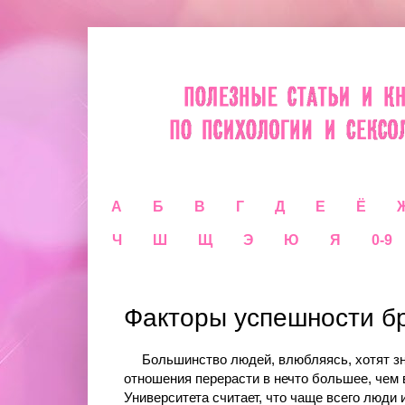
А
Б
В
Г
Д
Е
Ё
Ч
Ш
Щ
Э
Ю
Я
0-9
Факторы успешности б
Большинство людей, влюбляясь, хотят знат
отношения перерасти в нечто большее, чем 
Университета считает, что чаще всего люди и