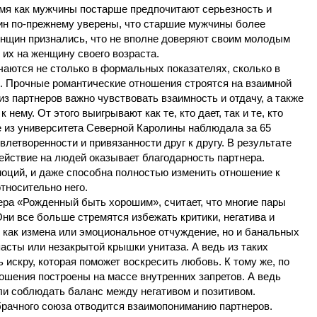
ремя как мужчины постарше предпочитают серьезность и
ин по-прежнему уверены, что старшие мужчины более
нщин признались, что не вполне доверяют своим молодым
 их на женщину своего возраста.
ются не столько в формальных показателях, сколько в
. Прочные романтические отношения строятся на взаимной
з партнеров важно чувствовать взаимность и отдачу, а также
 нему. От этого выигрывают как те, кто дает, так и те, кто
е из университета Северной Каролины наблюдала за 65
летворенности и привязанности друг к другу. В результате
ействие на людей оказывает благодарность партнера.
моций, и даже способна полностью изменить отношение к
тносительно него.
а «Рожденный быть хорошим», считает, что многие пары
Они все больше стремятся избежать критики, негатива и
, как измена или эмоциональное отчуждение, но и банальных
пасты или незакрытой крышки унитаза. А ведь из таких
 искру, которая поможет воскресить любовь. К тому же, по
ошения построены на массе внутренних запретов. А ведь
сли соблюдать баланс между негативом и позитивом.
рачного союза отводится взаимопониманию партнеров.