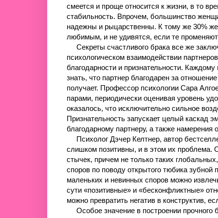
смеется и проще относится к жизни, в то в
стабильность. Впрочем, большинство женщ
надежны и рыцарственны. К тому же 30% же
любимым, и не удивятся, если те променяют
Секреты счастливого брака все же заключа
психологическом взаимодействии партнеров
благодарности и признательности. Каждому и
знать, что партнер благодарен за отношение к
получает. Профессор психологии Сара Алго
парами, периодически оценивая уровень удов
оказалось, что исключительно сильное возд
Признательность запускает целый каскад э
благодарному партнеру, а также намерения о
Психолог Дэчер Келтнер, автор бестселлер
слишком позитивны, и в этом их проблема. 
стычек, причем не только таких глобальных
споров по поводу открытого тюбика зубной 
маленьких и невинных споров можно извлечь
сути «позитивные» и «бесконфликтные» отн
можно превратить негатив в конструктив, е
Особое значение в построении прочного б