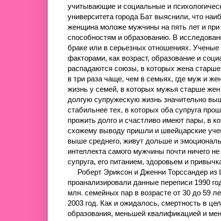
учитывающие и социальные и психологическ
университета города Бат выяснили, что наи
женщина моложе мужчины на пять лет и при
способностям и образованию. В исследовани
браке или в серьезных отношениях. Ученые
факторами, как возраст, образование и соци
распадаются союзы, в которых жена старше 
в три раза чаще, чем в семьях, где муж и ж
жизнь у семей, в которых мужья старше жен 
долгую супружескую жизнь значительно выше
стабильнее тех, в которых оба супруга про
прожить долго и счастливо имеют пары, в к
схожему выводу пришли и швейцарские учен
выше среднего, живут дольше и эмоциональ
интеллекта самого мужчины почти ничего не
супруга, его питанием, здоровьем и привычк
Роберт Эриксон и Дженни Торссандер из 
проанализировали данные переписи 1990 год
млн. семейных пар в возрасте от 30 до 59 л
2003 год. Как и ожидалось, смертность в ц
образования, меньшей квалификацией и ме