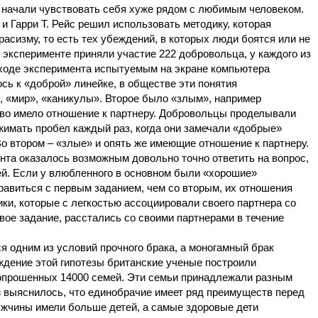
о начали чувствовать себя хуже рядом с любимым человеком.
и Гарри Т. Рейс решил использовать методику, которая
расизму, то есть тех убеждений, в которых люди боятся или не
В эксперименте приняли участие 222 добровольца, у каждого из
ходе эксперимента испытуемым на экране компьютера
ось к «доброй» линейке, в обществе эти понятия
, «мир», «каникулы». Второе было «злым», например
лово имело отношение к партнеру. Добровольцы проделывали
жимать пробел каждый раз, когда они замечали «добрые»
Во втором – «злые» и опять же имеющие отношение к партнеру.
нта оказалось возможным довольно точно ответить на вопрос,
й. Если у влюбленного в основном были «хорошие»
равиться с первым заданием, чем со вторым, их отношения
ики, которые с легкостью ассоциировали своего партнера со
ое задание, расстались со своими партнерами в течение
одним из условий прочного брака, а моногамный брак
дение этой гипотезы британские ученые построили
опрошенных 14000 семей. Эти семьи принадлежали разным
 выяснилось, что единобрачие имеет ряд преимуществ перед
ужчины имели больше детей, а самые здоровые дети