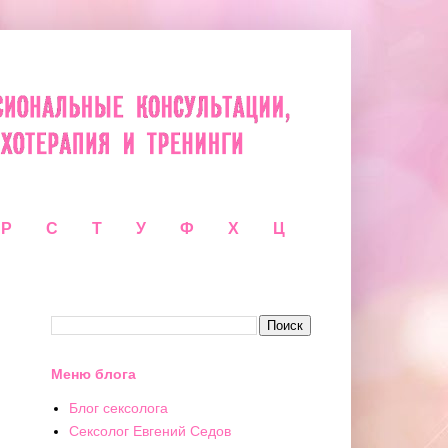
Р
С
Т
У
Ф
Х
Ц
Меню блога
Блог сексолога
Сексолог Евгений Седов