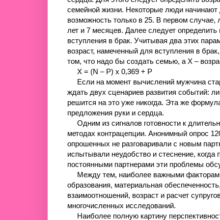
семейной жизни. Некоторые люди начинают ду
возможность только в 25. В первом случае, л
лет и 7 месяцев. Далее следует определить
вступления в брак. Учитывая два этих пара
возраст, намеченный для вступления в брак,
том, что надо бы создать семью, а Х – возр
X = (N – P) x 0,369 + P
Если на момент вычислений мужчина старш
ждать двух сценариев развития событий: ли
решится на это уже никогда. Эта же формул
предложения руки и сердца.
Одним из сигналов готовности к длительн
методах контрацепции. Анонимный опрос 120
опрошенных не разговаривали с новым парт
испытывали неудобство и стеснение, когда 
постоянными партнерами эти проблемы об
Между тем, наиболее важными факторами у
образования, материальная обеспеченность,
взаимоотношений, возраст и расчет супругов
многочисленных исследований.
Наиболее полную картину перспективност