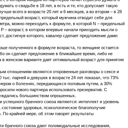
мать о свадьбе в 18 лет, а есть и те, кто допускает такую
учше всего в возрасте 20 лет и 6 месяцев, а во втором – в 28
 предельный возраст, который мужчина отводит себе для
метра, можно переходить к формуле, в которой N – предельный
 Р – возраст, в котором впервые начали приходить мысли о
аст, достигнув которого, кавалер сделает предложение даме:
е полученного в формуле возраста, то женщине остается
бо он сделает предложение в ближайшее время, либо не
а в женском варианте дает оптимальный возраст для принятия
ым отношениям являются откровенные разговоры о сексе и
 тыс. парней и девушек в возрасте 24 лет показал, что 73%
нером о болезнях, передающихся половым путем, а 30%
просили нового партнера использовать презерватив. С
суждались большинством опрошенных.
спешного брачного союза являются: интеллект и уровень
 состояние здоровья, психологическое благополучие
. По крайней мере, об этом говорят результаты
и брачного союза дают полимодальные исследования,