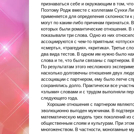
признаваться себе и окружающим в том, чт
Поэтому Родж вместе с коллегами Сунхи Ли 
применяется для определения склонности к 
могут по каким-либо причинам признаться. 
которых были романтические отношения. В 
показывали три слова. Одно из них относил
ассоциируются с чем-то приятным: «отпуск»
«смерть», «трагедия», «критика». Третье с
два вида тестов. В одном им нужно было на
слова и те, что были связаны с партнером. 
По результатам этого несложного экспериме
насколько долговечны отношения двух люде
ассоциации с партнером, ему было легче сп
сохранялись долго. Практически все участн
«злыми» словами и с трудом выполняли перв
следующего года.
Хорошие отношения с партнером являются 
эволюционно выгоден мужчинам. В подтверж
математическую модель трех поколений из 
общественным слоям и культурам. При этом
многоженством. В частности, моногамные м